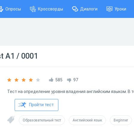
Опросы
Кроссворды
Диалоги
Уроки
st A1 / 0001
585
97
Тест на определение уровня владения английским языком. В т
Пройти тест
Образовательный тест
Английский язык
Beginner