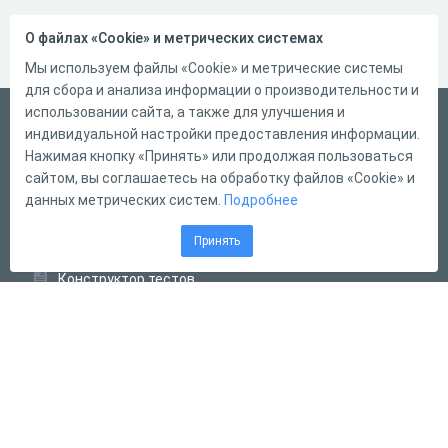
О файлах «Cookie» и метрических системах
Мы используем файлы «Cookie» и метрические системы
для сбора и анализа информации о производительности и
использовании сайта, а также для улучшения и
Русский
индивидуальной настройки предоставления информации.
Справка
Нажимая кнопку «Принять» или продолжая пользоваться
сайтом, вы соглашаетесь на обработку файлов «Cookie» и
Форма обратной связи
данных метрических систем.
Подробнее
Контакты
Принять
Тарифы
Конструктор тестов
Конструктор опросов
Конструктор кроссвордов
Диалоговые тренажёры
Комплексные задания
Система Дистанционного Обучения