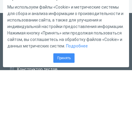
Мы используем файлы «Cookie» и метрические системы
для сбора и анализа информации о производительности и
использовании сайта, а также для улучшения и
Русский
индивидуальной настройки предоставления информации.
Справка
Нажимая кнопку «Принять» или продолжая пользоваться
сайтом, вы соглашаетесь на обработку файлов «Cookie» и
Форма обратной связи
данных метрических систем.
Подробнее
Контакты
Принять
Тарифы
Конструктор тестов
Конструктор опросов
Конструктор кроссвордов
Диалоговые тренажёры
Комплексные задания
Система Дистанционного Обучения
2011 - 2026
Online Test Pad
Соглашение об использовании
Оферта