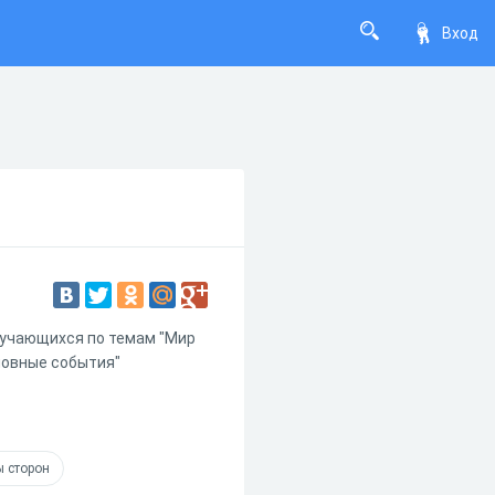
Вход
бучающихся по темам "Мир
новные события"
 сторон