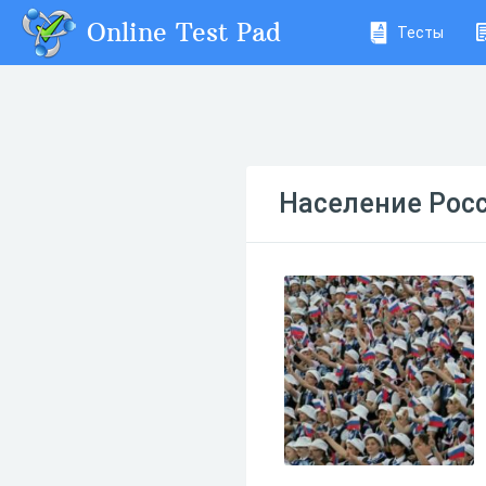
Online Test Pad
Тесты
Население Рос