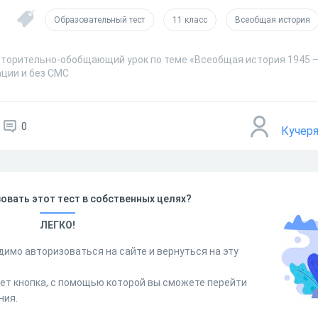
Образовательный тест
11 класс
Всеобщая история
торительно-обобщающий урок по теме «Всеобщая история 1945 – 2
ации и без СМС
0
Кучер
овать этот тест в собственных целях?
ЛЕГКО!
димо авторизоваться на сайте и вернуться на эту
дет кнопка, с помощью которой вы сможете перейти
ния.