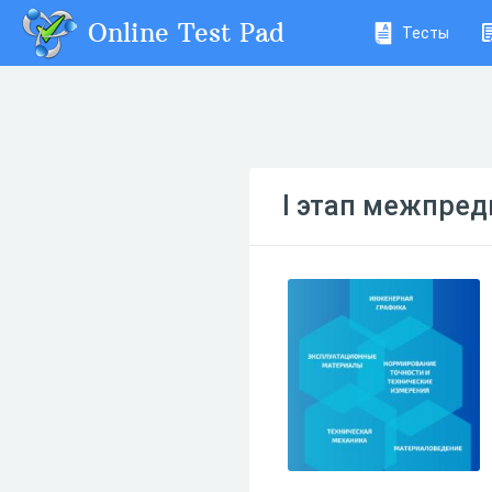
Online Test Pad
Тесты
I этап межпре