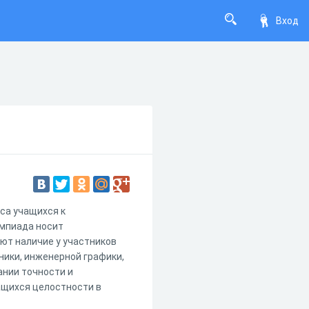
Вход
са учащихся к
мпиада носит
ают наличие у участников
ники, инженерной графики,
нии точности и
чащихся целостности в