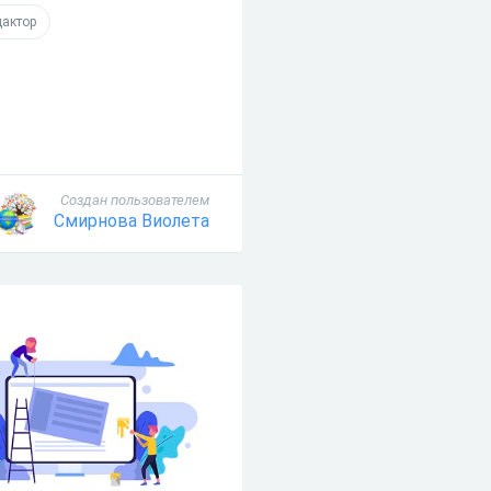
дактор
Создан пользователем
Смирнова Виолета