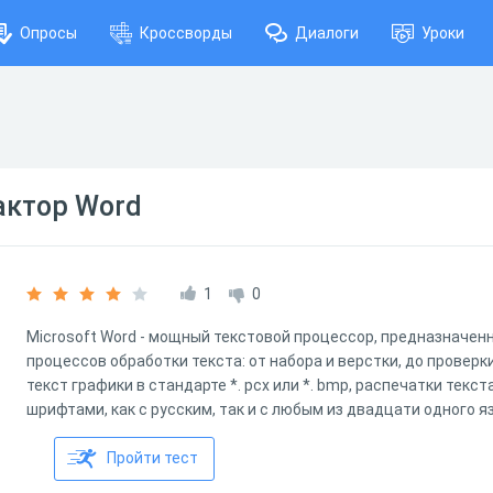
Опросы
Кроссворды
Диалоги
Уроки
актор Word
1
0
Microsoft Word - мощный текстовой процессор, предназначен
процессов обработки текста: от набора и верстки, до проверк
текст графики в стандарте *. pcx или *. bmp, распечатки текс
шрифтами, как с русским, так и с любым из двадцати одного я
Пройти тест