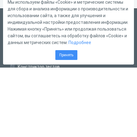
Мы используем файлы «Cookie» и метрические системы
для сбора и анализа информации о производительности и
использовании сайта, а также для улучшения и
Русский
индивидуальной настройки предоставления информации.
Справка
Нажимая кнопку «Принять» или продолжая пользоваться
сайтом, вы соглашаетесь на обработку файлов «Cookie» и
Форма обратной связи
данных метрических систем.
Подробнее
Контакты
Принять
Тарифы
Конструктор тестов
Конструктор опросов
Конструктор кроссвордов
Диалоговые тренажёры
Комплексные задания
Система Дистанционного Обучения
2011 - 2026
Online Test Pad
Соглашение об использовании
Оферта
Политика обработки персональных данных