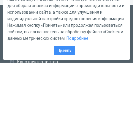
для сбора и анализа информации о производительности и
использовании сайта, а также для улучшения и
Русский
индивидуальной настройки предоставления информации.
Справка
Нажимая кнопку «Принять» или продолжая пользоваться
сайтом, вы соглашаетесь на обработку файлов «Cookie» и
Форма обратной связи
данных метрических систем.
Подробнее
Контакты
Принять
Тарифы
Конструктор тестов
Конструктор опросов
Конструктор кроссвордов
Диалоговые тренажёры
Комплексные задания
Система Дистанционного Обучения
2011 - 2026
Online Test Pad
Соглашение об использовании
Оферта
Политика обработки персональных данных