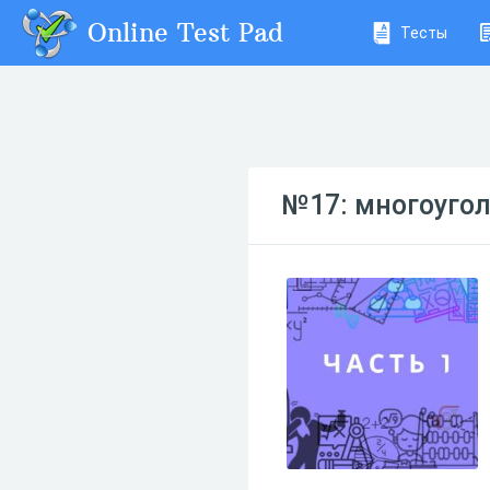
Online Test Pad
Тесты
№17: многоугол