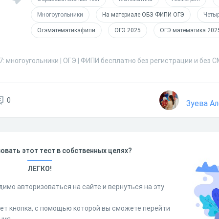
Многоугольники
На материале ОБЗ ФИПИ ОГЭ
Четы
Огэматематикафипи
ОГЭ 2025
ОГЭ математика 202
: многоугольники | ОГЭ | ФИПИ бесплатно без регистрации и без 
0
Зуева А
овать этот тест в собственных целях?
ЛЕГКО!
димо авторизоваться на сайте и вернуться на эту
дет кнопка, с помощью которой вы сможете перейти