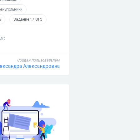
рехугольники
5
Задание 17 ОГЭ
СМС
Создан пользователем
лександра Александровна