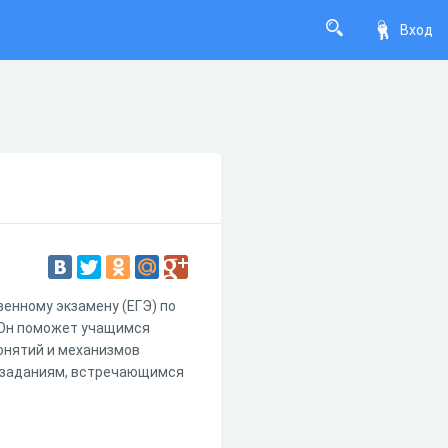
Вход
венному экзамену (ЕГЭ) по
 Он поможет учащимся
онятий и механизмов
м заданиям, встречающимся