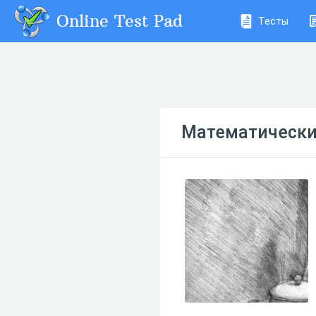
Online Test Pad
Тесты
Математический