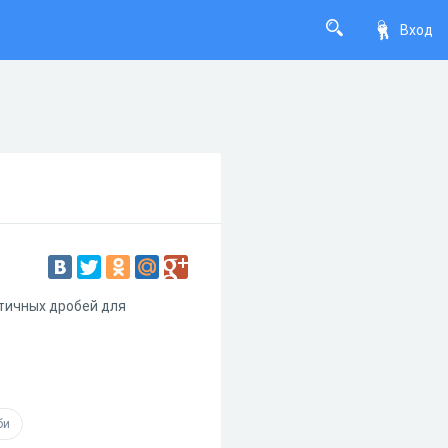
Вход
тичных дробей для
би