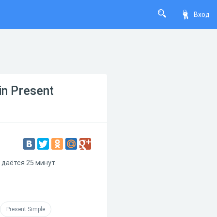
Вход
n Present
 даëтся 25 минут.
Present Simple