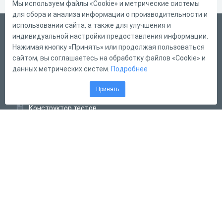
Мы используем файлы «Cookie» и метрические системы
для сбора и анализа информации о производительности и
использовании сайта, а также для улучшения и
Русский
индивидуальной настройки предоставления информации.
Справка
Нажимая кнопку «Принять» или продолжая пользоваться
сайтом, вы соглашаетесь на обработку файлов «Cookie» и
Форма обратной связи
данных метрических систем.
Подробнее
Контакты
Принять
Тарифы
Конструктор тестов
Конструктор опросов
Конструктор кроссвордов
Диалоговые тренажёры
Комплексные задания
Система Дистанционного Обучения
2011 - 2026
Online Test Pad
Соглашение об использовании
Оферта
Политика обработки персональных данных