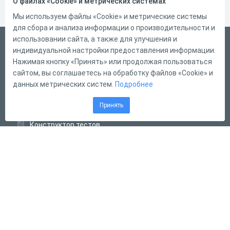
О файлах «Cookie» и метрических системах
Мы используем файлы «Cookie» и метрические системы
для сбора и анализа информации о производительности и
использовании сайта, а также для улучшения и
Русский
индивидуальной настройки предоставления информации.
Справка
Нажимая кнопку «Принять» или продолжая пользоваться
сайтом, вы соглашаетесь на обработку файлов «Cookie» и
Форма обратной связи
данных метрических систем.
Подробнее
Контакты
Принять
Тарифы
Конструктор тестов
Конструктор опросов
Конструктор кроссвордов
Диалоговые тренажёры
Комплексные задания
Система Дистанционного Обучения