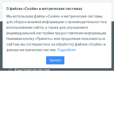
О файлах «Cookie» и метрических системах
Мы используем файлы «Cookie» и метрические системы
для сбора и анализа информации о производительности и
использовании сайта, а также для улучшения и
Русский
индивидуальной настройки предоставления информации.
Справка
Нажимая кнопку «Принять» или продолжая пользоваться
сайтом, вы соглашаетесь на обработку файлов «Cookie» и
Форма обратной связи
данных метрических систем.
Подробнее
Контакты
Принять
Тарифы
Конструктор тестов
Конструктор опросов
Конструктор кроссвордов
Диалоговые тренажёры
Комплексные задания
Система Дистанционного Обучения