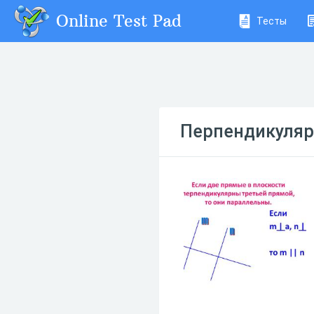
Online Test Pad
Тесты
Перпендикуляр