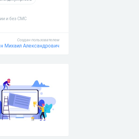
ии и без СМС
Создан пользователем
н Михаил Александрович