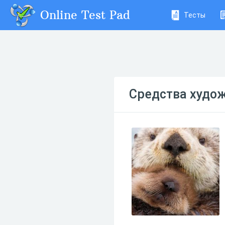
Online Test Pad
Тесты
Средства худо