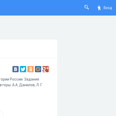
Вход
тории России. Задания
торы: А.А. Данилов, Л. Г.
я