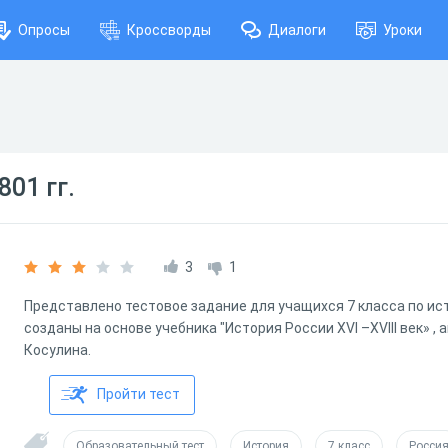
Опросы
Кроссворды
Диалоги
Уроки
801 гг.
3
1
Представлено тестовое задание для учащихся 7 класса по ис
созданы на основе учебника "История России XVI –XVIII век» , ав
Косулина.
Пройти тест
Образовательный тест
История
7 класс
Росси