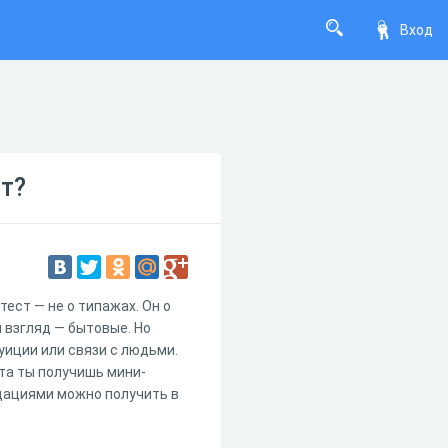
Вход
т?
тест — не о типажах. Он о
й взгляд — бытовые. Но
уиции или связи с людьми.
ста ты получишь мини-
дациями можно получить в