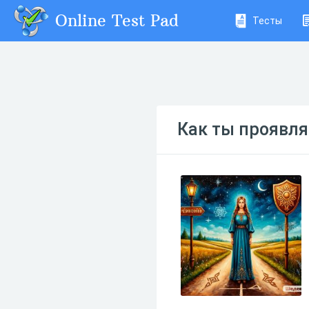
Online Test Pad
Тесты
Как ты проявля