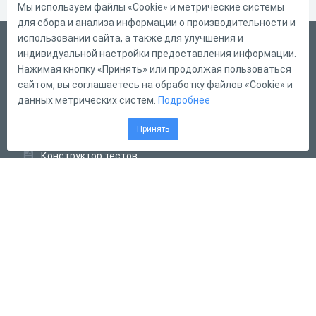
Мы используем файлы «Cookie» и метрические системы
для сбора и анализа информации о производительности и
использовании сайта, а также для улучшения и
Русский
индивидуальной настройки предоставления информации.
Справка
Нажимая кнопку «Принять» или продолжая пользоваться
сайтом, вы соглашаетесь на обработку файлов «Cookie» и
Форма обратной связи
данных метрических систем.
Подробнее
Контакты
Принять
Тарифы
Конструктор тестов
Конструктор опросов
Конструктор кроссвордов
Диалоговые тренажёры
Комплексные задания
Система Дистанционного Обучения
2011 - 2026
Online Test Pad
Соглашение об использовании
Оферта