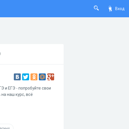
Вход
Э
Э и ЕГЭ - попробуйте свои
 на наш курс, всё
ласных