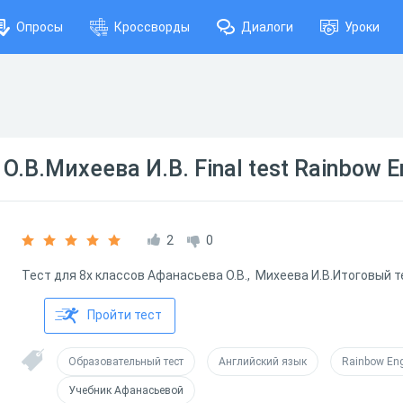
Опросы
Кроссворды
Диалоги
Уроки
О.В.Михеева И.В. Final test Rainbow E
2
0
Тест для 8х классов Афанасьева О.В., Михеева И.В.Итоговый т
Пройти тест
Образовательный тест
Английский язык
Rainbow Eng
Учебник Афанасьевой