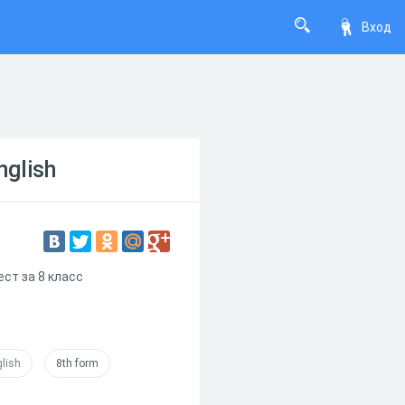
Вход
nglish
ест за 8 класс
lish
8th form