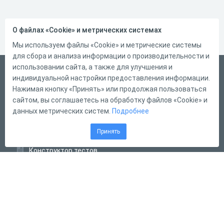
О файлах «Cookie» и метрических системах
Мы используем файлы «Cookie» и метрические системы
для сбора и анализа информации о производительности и
использовании сайта, а также для улучшения и
Русский
индивидуальной настройки предоставления информации.
Справка
Нажимая кнопку «Принять» или продолжая пользоваться
сайтом, вы соглашаетесь на обработку файлов «Cookie» и
Форма обратной связи
данных метрических систем.
Подробнее
Контакты
Принять
Тарифы
Конструктор тестов
Конструктор опросов
Конструктор кроссвордов
Диалоговые тренажёры
Комплексные задания