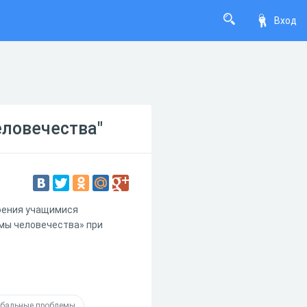
Вход
еловечества"
воения учащимися
мы человечества» при
обальные проблемы