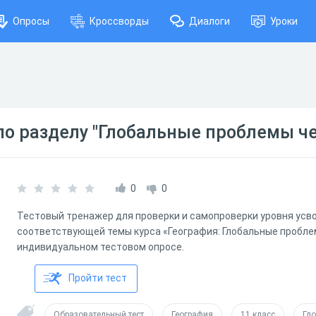
Опросы
Кроссворды
Диалоги
Уроки
по разделу "Глобальные проблемы ч
0
0
Тестовый тренажер для проверки и самопроверки уровня ус
соответствующей темы курса «География: Глобальные пробле
индивидуальном тестовом опросе.
Пройти тест
Образовательный тест
География
11 класс
Гл