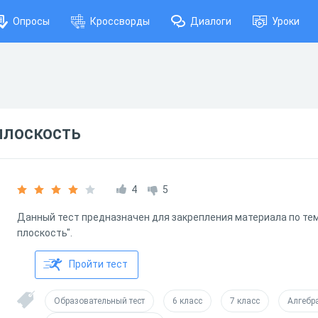
Опросы
Кроссворды
Диалоги
Уроки
плоскость
4
5
Данный тест предназначен для закрепления материала по те
плоскость".
Пройти тест
Образовательный тест
6 класс
7 класс
Алгебр