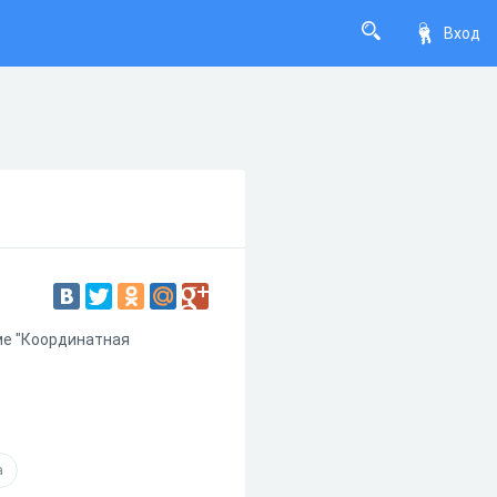
Вход
ме "Координатная
а