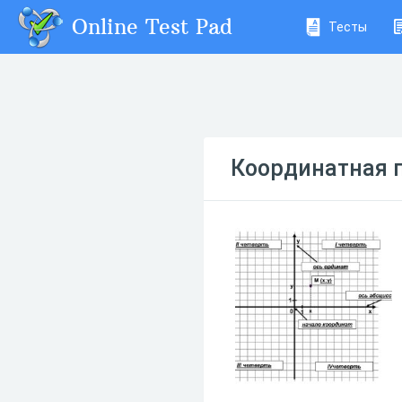
Online Test Pad
Тесты
Координатная 