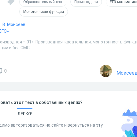
Образовательный тест
Производная
ЕГЭ математик
Монотонность функции
Д. В. Моисеев
ЕГЭ»
оизводная – 01». Производная, касательная, монотонность функц
ации и без СМС
0
Моисеев
овать этот тест в собственных целях?
ЛЕГКО!
димо авторизоваться на сайте и вернуться на эту