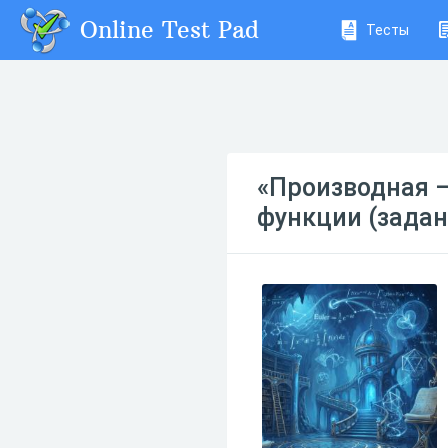
Online Test Pad
Тесты
«Производная –
функции (задан