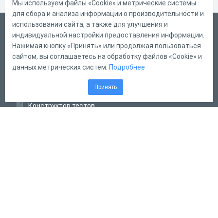
Мы используем файлы «Cookie» и метрические системы
для сбора и анализа информации о производительности и
использовании сайта, а также для улучшения и
Русский
индивидуальной настройки предоставления информации.
Справка
Нажимая кнопку «Принять» или продолжая пользоваться
сайтом, вы соглашаетесь на обработку файлов «Cookie» и
Форма обратной связи
данных метрических систем.
Подробнее
Контакты
Принять
Тарифы
Конструктор тестов
Конструктор опросов
Конструктор кроссвордов
Диалоговые тренажёры
Комплексные задания
Система Дистанционного Обучения
2011 - 2026
Online Test Pad
Соглашение об использовании
Оферта
Политика обработки персональных данных