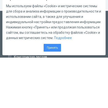
Мы используем файлы «Cookie» и метрические системы
для сбора и анализа информации о производительности и
использовании сайта, а также для улучшения и
Русский
индивидуальной настройки предоставления информации.
Справка
Нажимая кнопку «Принять» или продолжая пользоваться
сайтом, вы соглашаетесь на обработку файлов «Cookie» и
Форма обратной связи
данных метрических систем.
Подробнее
Контакты
Принять
Тарифы
Конструктор тестов
Конструктор опросов
Конструктор кроссвордов
Диалоговые тренажёры
Комплексные задания
Система Дистанционного Обучения
2011 - 2026
Online Test Pad
Соглашение об использовании
Оферта