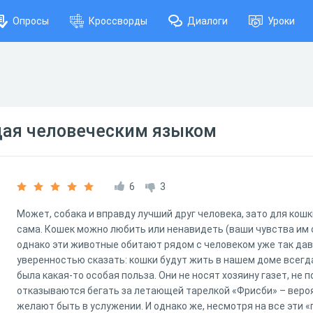
Опросы
Кроссворды
Диалоги
Уроки
щая человеческим языком
6
3
Может, собака и вправду лучший друг человека, зато для кошк
сама. Кошек можно любить или ненавидеть (ваши чувства им 
однако эти животные обитают рядом с человеком уже так дав
уверенностью сказать: кошки будут жить в нашем доме всегда.
была какая-то особая польза. Они не носят хозяину газет, не 
отказываются бегать за летающей тарелкой «Фрисби» – вероят
желают быть в услужении. И однако же, несмотря на все эти «