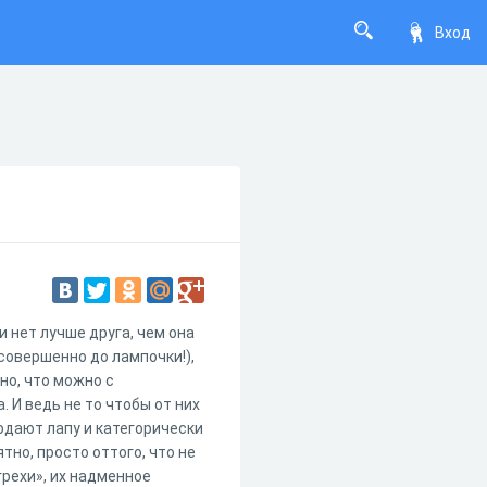
Вход
и нет лучше друга, чем она
совершенно до лампочки!),
но, что можно с
 И ведь не то чтобы от них
подают лапу и категорически
но, просто оттого, что не
грехи», их надменное