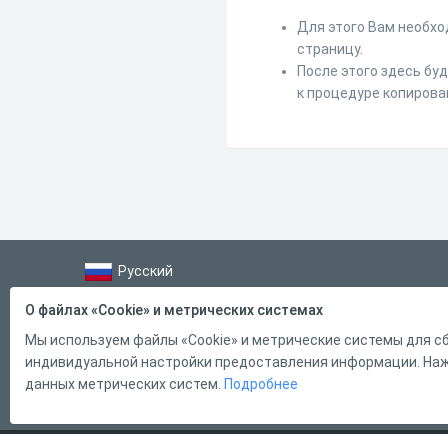
Для этого Вам необхо
страницу.
После этого здесь бу
к процедуре копирова
Русский
Справка
О файлах «Cookie» и метрических системах
Форма обратной связи
Мы используем файлы «Cookie» и метрические системы для сб
индивидуальной настройки предоставления информации. Нажи
Контакты
данных метрических систем.
Подробнее
Тарифы