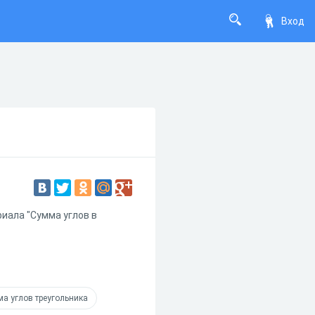
Вход
риала "Сумма углов в
а углов треугольника