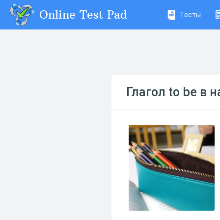
Online Test Pad
Тесты
Глагол to be в