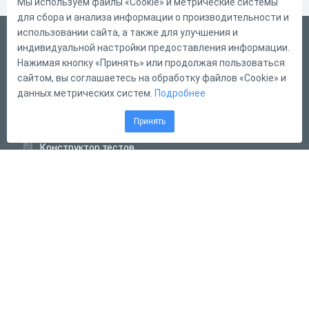
Мы используем файлы «Cookie» и метрические системы
для сбора и анализа информации о производительности и
использовании сайта, а также для улучшения и
Русский
индивидуальной настройки предоставления информации.
Справка
Нажимая кнопку «Принять» или продолжая пользоваться
сайтом, вы соглашаетесь на обработку файлов «Cookie» и
Форма обратной связи
данных метрических систем.
Подробнее
Контакты
Принять
Тарифы
Конструктор тестов
Конструктор опросов
Конструктор кроссвордов
Диалоговые тренажёры
Комплексные задания
Система Дистанционного Обучения
2011 - 2026
Online Test Pad
Соглашение об использовании
Оферта
Политика обработки персональных данных