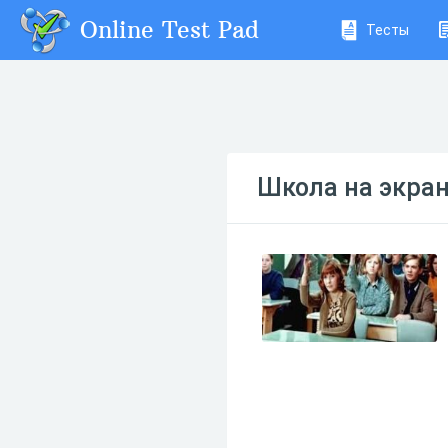
Online Test Pad
Тесты
Школа на экра