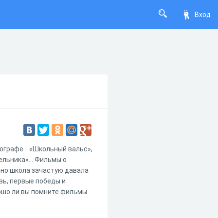
Вход
тографе. «Школьный вальс»,
дельника»… Фильмы о
нно школа зачастую давала
вь, первые победы и
ошо ли вы помните фильмы