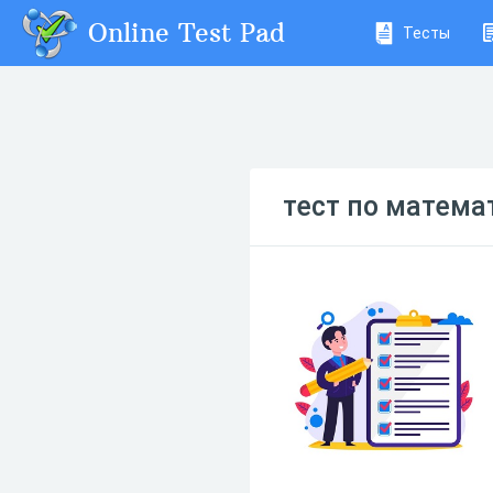
Online Test Pad
Тесты
тест по матема