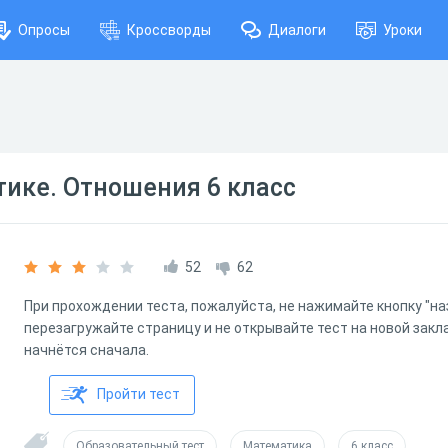
Опросы
Кроссворды
Диалоги
Уроки
тике. Отношения 6 класс
52
62
При прохождении теста, пожалуйста, не нажимайте кнопку "наз
перезагружайте страницу и не открывайте тест на новой закл
начнётся сначала.
Пройти тест
Образовательный тест
Математика
6 класс