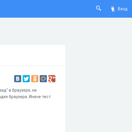
Вход
ад" в браузере, не
адке браузера. Иначе тест