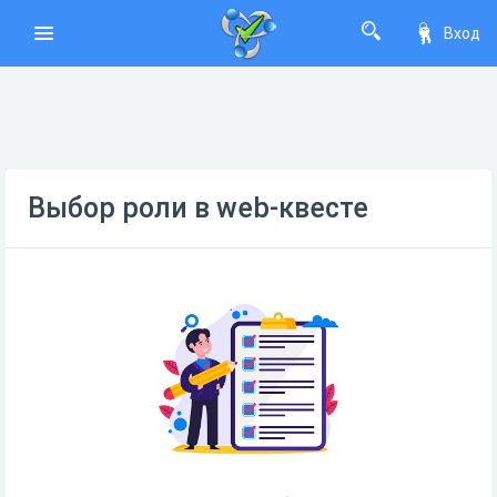
Вход
Выбор роли в web-квесте