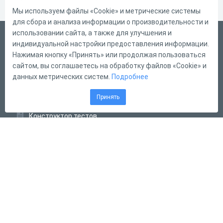
Мы используем файлы «Cookie» и метрические системы
для сбора и анализа информации о производительности и
использовании сайта, а также для улучшения и
Русский
индивидуальной настройки предоставления информации.
Справка
Нажимая кнопку «Принять» или продолжая пользоваться
сайтом, вы соглашаетесь на обработку файлов «Cookie» и
Форма обратной связи
данных метрических систем.
Подробнее
Контакты
Принять
Тарифы
Конструктор тестов
Конструктор опросов
Конструктор кроссвордов
Диалоговые тренажёры
Комплексные задания
Система Дистанционного Обучения
2011 - 2026
Online Test Pad
Соглашение об использовании
Оферта