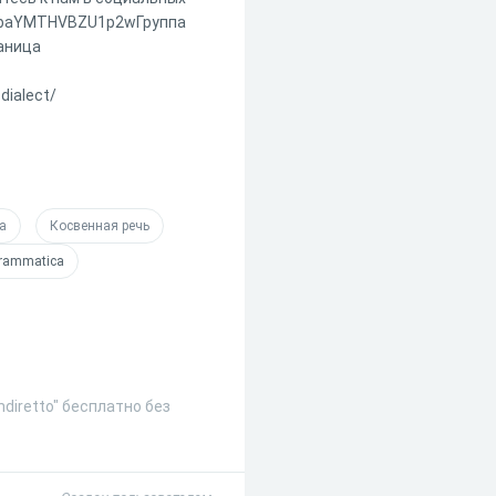
PcbaYMTHVBZU1p2wГруппа
раница
dialect/
а
Косвенная речь
rammatica
diretto" бесплатно без