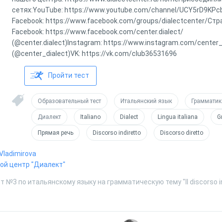
сетях:YouTube: https://www.youtube.com/channel/UCY5rD9K
Facebook: https://www.facebook.com/groups/dialectcenter/Ст
Facebook: https://www.facebook.com/center.dialect/
(@center.dialect)Instagram: https://www.instagram.com/center_
(@center_dialect)VK: https://vk.com/club36531696
Пройти тест
Образовательный тест
Итальянский язык
Грамматик
Диалект
Italiano
Dialect
Lingua italiana
G
Прямая речь
Discorso indiretto
Discorso diretto
Vladimirova
ой центр "Диалект"
 №3 по итальянскому языку на грамматическую тему "Il discorso in