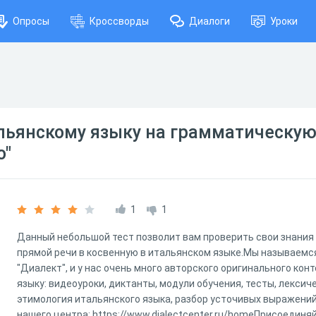
Опросы
Кроссворды
Диалоги
Уроки
льянскому языку на грамматическую 
o"
1
1
Данный небольшой тест позволит вам проверить свои знания 
прямой речи в косвенную в итальянском языке.Мы называемс
"Диалект", и у нас очень много авторского оригинального кон
языку: видеоуроки, диктанты, модули обучения, тесты, лексич
этимология итальянского языка, разбор усточивых выражений
нашего центра: https://www.dialectcenter.ru/homeПрисоединя