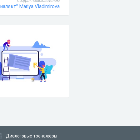
Создан пользователем
алект" Mariya Vladimirova
Диалоговые тренажёры