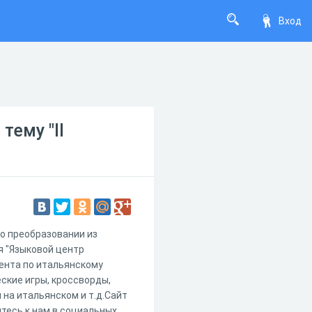
Вход
тему "Il
о преобразовании из
я "Языковой центр
тента по итальянскому
еские игры, кроссворды,
 на итальянском и т.д.Сайт
йтесь к нам в социальных