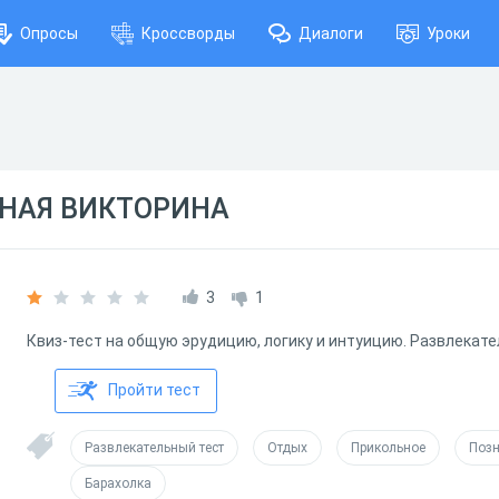
Опросы
Кроссворды
Диалоги
Уроки
РНАЯ ВИКТОРИНА
3
1
Квиз-тест на общую эрудицию, логику и интуицию. Развлекате
Пройти тест
Развлекательный тест
Отдых
Прикольное
Позн
Барахолка