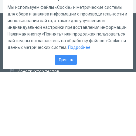
Мы используем файлы «Cookie» и метрические системы
для сбора и анализа информации о производительности и
использовании сайта, а также для улучшения и
Русский
индивидуальной настройки предоставления информации.
Справка
Нажимая кнопку «Принять» или продолжая пользоваться
сайтом, вы соглашаетесь на обработку файлов «Cookie» и
Форма обратной связи
данных метрических систем.
Подробнее
Контакты
Принять
Тарифы
Конструктор тестов
Конструктор опросов
Конструктор кроссвордов
Диалоговые тренажёры
Комплексные задания
Система Дистанционного Обучения
2011 - 2026
Online Test Pad
Соглашение об использовании
Оферта