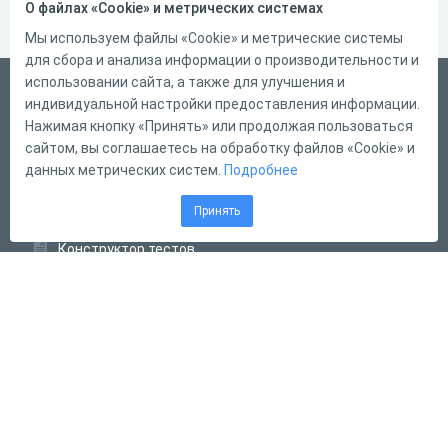
О файлах «Cookie» и метрических системах
Мы используем файлы «Cookie» и метрические системы
для сбора и анализа информации о производительности и
использовании сайта, а также для улучшения и
Русский
индивидуальной настройки предоставления информации.
Справка
Нажимая кнопку «Принять» или продолжая пользоваться
сайтом, вы соглашаетесь на обработку файлов «Cookie» и
Форма обратной связи
данных метрических систем.
Подробнее
Контакты
Принять
Тарифы
Конструктор тестов
Конструктор опросов
Конструктор кроссвордов
Диалоговые тренажёры
Комплексные задания
Система Дистанционного Обучения