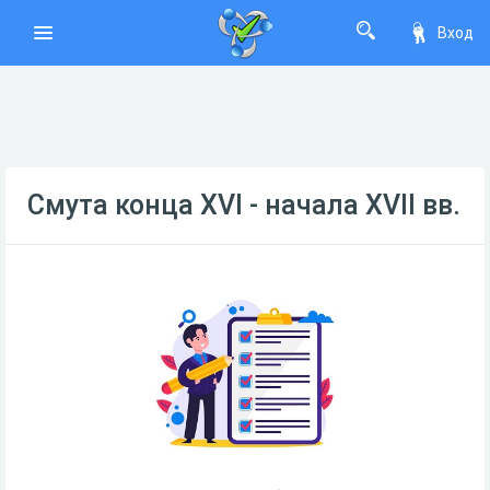
Вход
Смута конца XVI - начала XVII вв.