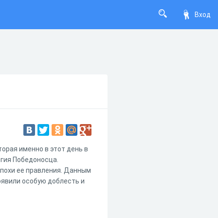
Вход
торая именно в этот день в
ргия Победоносца.
эпохи ее правления. Данным
оявили особую доблесть и