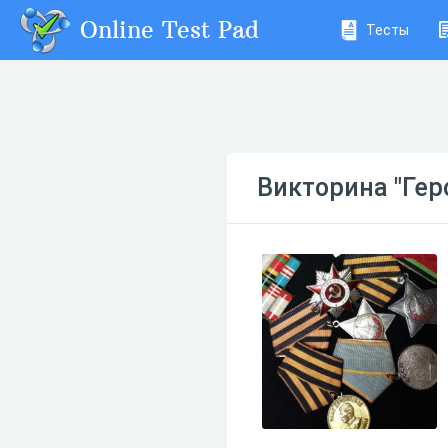
Online Test Pad
Тесты
Викторина "Гер