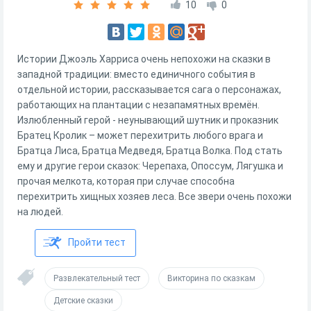
10
0
Истории Джоэль Харриса очень непохожи на сказки в
западной традиции: вместо единичного события в
отдельной истории, рассказывается сага о персонажах,
работающих на плантации с незапамятных времён.
Излюбленный герой - неунывающий шутник и проказник
Братец Кролик – может перехитрить любого врага и
Братца Лиса, Братца Медведя, Братца Волка. Под стать
ему и другие герои сказок: Черепаха, Опоссум, Лягушка и
прочая мелкота, которая при случае способна
перехитрить хищных хозяев леса. Все звери очень похожи
на людей.
Пройти тест
Развлекательный тест
Викторина по сказкам
Детские сказки