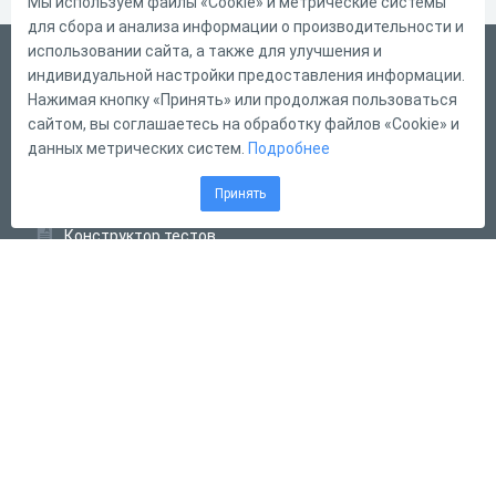
Мы используем файлы «Cookie» и метрические системы
для сбора и анализа информации о производительности и
использовании сайта, а также для улучшения и
Русский
индивидуальной настройки предоставления информации.
Справка
Нажимая кнопку «Принять» или продолжая пользоваться
сайтом, вы соглашаетесь на обработку файлов «Cookie» и
Форма обратной связи
данных метрических систем.
Подробнее
Контакты
Принять
Тарифы
Конструктор тестов
Конструктор опросов
Конструктор кроссвордов
Диалоговые тренажёры
Комплексные задания
Система Дистанционного Обучения
2011 - 2026
Online Test Pad
Соглашение об использовании
Оферта
Политика обработки персональных данных