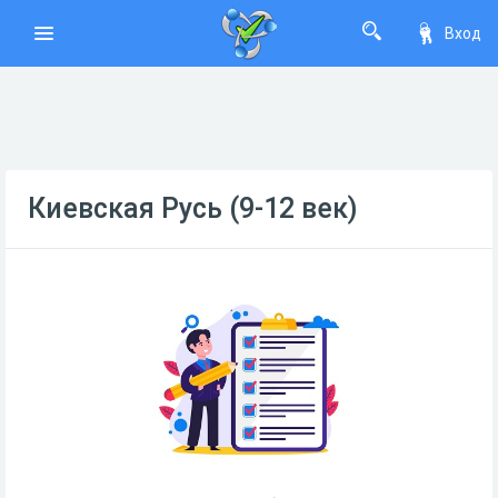
Вход
Киевская Русь (9-12 век)