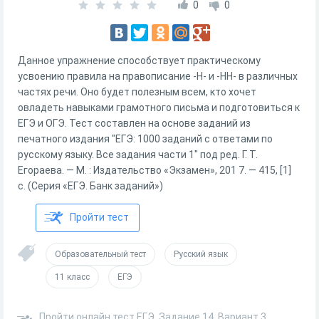
0
0
Данное упражнение способствует практическому
усвоению правила на правописание -Н- и -НН- в различных
частях речи. Оно будет полезным всем, кто хочет
овладеть навыками грамотного письма и подготовиться к
ЕГЭ и ОГЭ. Тест составлен на основе заданий из
печатного издания "ЕГЭ: 1000 заданий с ответами по
русскому языку. Все задания части 1" под ред. Г. Т.
Егораева. — М. : Издательство «Экзамен», 201 7. — 415, [1]
с. (Серия «ЕГЭ. Банк заданий»)
Пройти тест
Образовательный тест
Русский язык
11 класс
ЕГЭ
Пройти онлайн тест ЕГЭ. Задание 14. Вариант 3