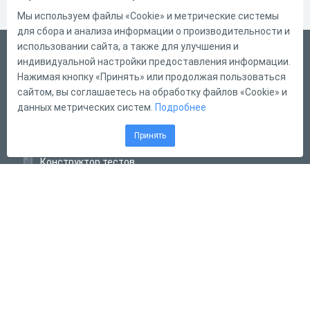
Мы используем файлы «Cookie» и метрические системы
для сбора и анализа информации о производительности и
использовании сайта, а также для улучшения и
Русский
индивидуальной настройки предоставления информации.
Справка
Нажимая кнопку «Принять» или продолжая пользоваться
сайтом, вы соглашаетесь на обработку файлов «Cookie» и
Форма обратной связи
данных метрических систем.
Подробнее
Контакты
Принять
Тарифы
Конструктор тестов
Конструктор опросов
Конструктор кроссвордов
Диалоговые тренажёры
Комплексные задания
Система Дистанционного Обучения
2011 - 2026
Online Test Pad
Соглашение об использовании
Оферта