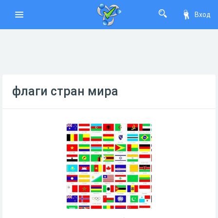
Вход
флаги стран мира