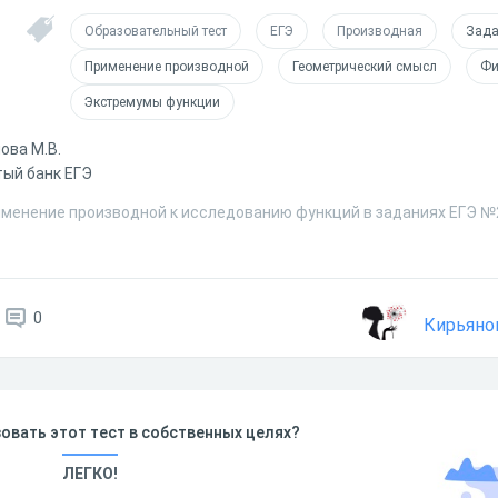
Образовательный тест
ЕГЭ
Производная
Зада
Применение производной
Геометрический смысл
Фи
Экстремумы функции
ова М.В.
ый банк ЕГЭ
именение производной к исследованию функций в заданиях ЕГЭ №
0
Кирьяно
овать этот тест в собственных целях?
ЛЕГКО!