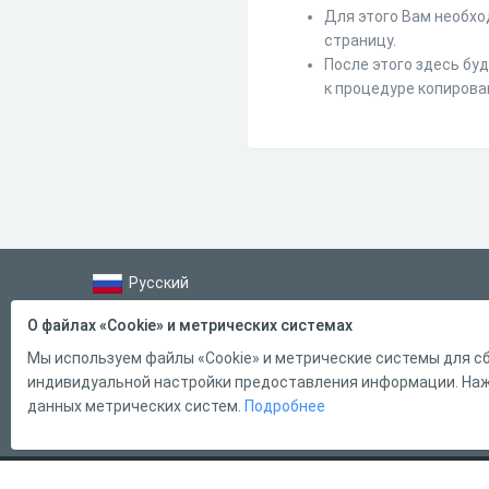
Для этого Вам необхо
страницу.
После этого здесь бу
к процедуре копирова
Русский
Справка
О файлах «Cookie» и метрических системах
Форма обратной связи
Мы используем файлы «Cookie» и метрические системы для сб
индивидуальной настройки предоставления информации. Нажи
Контакты
данных метрических систем.
Подробнее
Тарифы
2011 - 2026
Online Test Pad
Соглашение об использовании
О