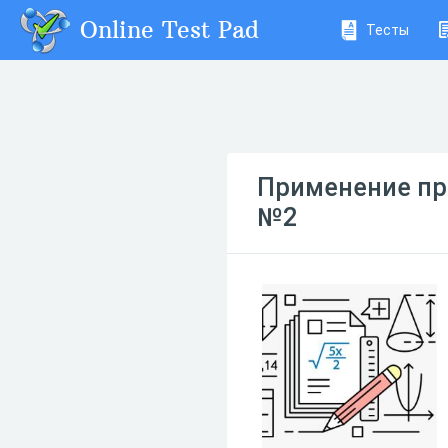
Online Test Pad
Тесты
Применение пр
№2