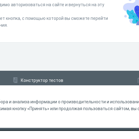
димо авторизоваться на сайте и вернуться на эту
дет кнопка, с помощью которой вы сможете перейти
ния.
Конструктор тестов
Конструктор опросов
Конструктор кроссвордов
ора и анализа информации о производительности и использовании
мая кнопку «Принять» или продолжая пользоваться сайтом, вы с
ферта
Политика обработки персональных данных